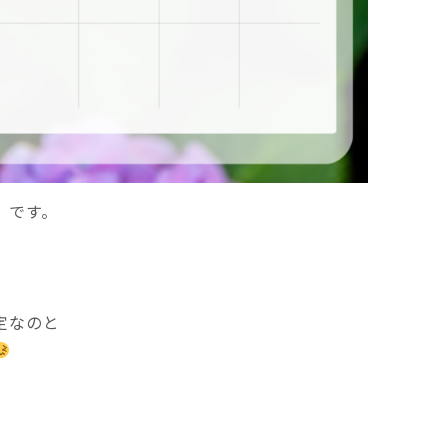
」です。
定なのと