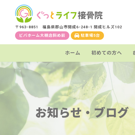
コ
ナ
ン
ビ
テ
ゲ
〒963-8851 福島県郡山市開成6-248-1 開成ヒルズ102
ン
ー
ビバホーム大槻店斜め前
駐車場5台
ツ
シ
へ
ョ
ホーム
初めての方へ
ス
ン
キ
に
ッ
移
プ
動
お知らせ・ブログ